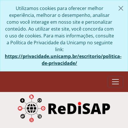
Skip to main content
Utilizamos cookies para oferecer melhor
experiência, melhorar o desempenho, analisar
como você interage em nosso site e personalizar
conteúdo. Ao utilizar este site, você concorda com
o uso de cookies. Para mais informações, consulte
a Política de Privacidade da Unicamp no seguinte
link:
https://privacidade.unicamp.br/escritorio/politica-
de-privacidade/
Togg