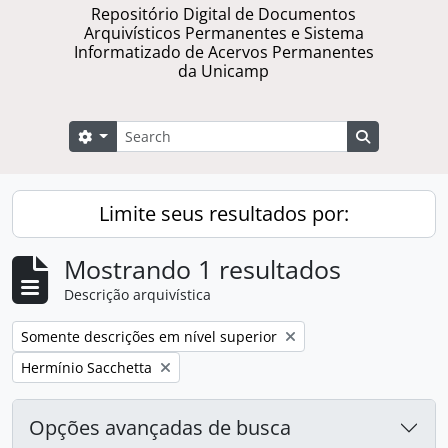
Repositório Digital de Documentos
Arquivísticos Permanentes e Sistema
Informatizado de Acervos Permanentes
da Unicamp
Buscar
Opções de busca
Busque na 
Limite seus resultados por:
Mostrando 1 resultados
Descrição arquivística
Remover filtro:
Somente descrições em nível superior
Remover filtro:
Hermínio Sacchetta
Opções avançadas de busca