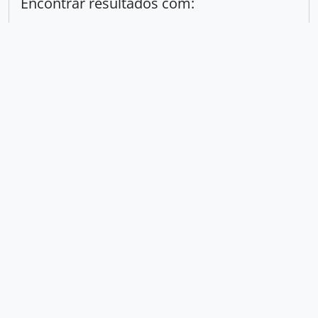
Encontrar resultados com:
em
Excluir critério
Adicionar novo critério
Limitar resultados para:
Entidade custodiadora