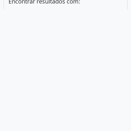
Encontrar resultados com:
em
Excluir critério
Adicionar novo critério
Limitar resultados para:
Entidade custodiadora