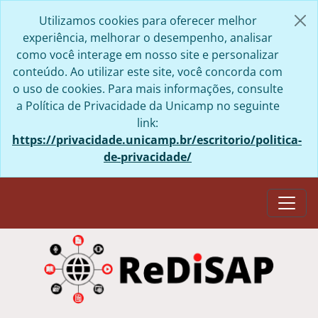
Skip to main content
Utilizamos cookies para oferecer melhor
experiência, melhorar o desempenho, analisar
como você interage em nosso site e personalizar
conteúdo. Ao utilizar este site, você concorda com
o uso de cookies. Para mais informações, consulte
a Política de Privacidade da Unicamp no seguinte
link:
https://privacidade.unicamp.br/escritorio/politica-
de-privacidade/
Togg