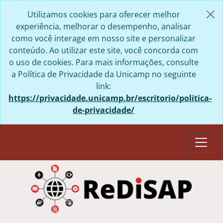
Skip to main content
Utilizamos cookies para oferecer melhor
experiência, melhorar o desempenho, analisar
como você interage em nosso site e personalizar
conteúdo. Ao utilizar este site, você concorda com
o uso de cookies. Para mais informações, consulte
a Política de Privacidade da Unicamp no seguinte
link:
https://privacidade.unicamp.br/escritorio/politica-
de-privacidade/
Togg