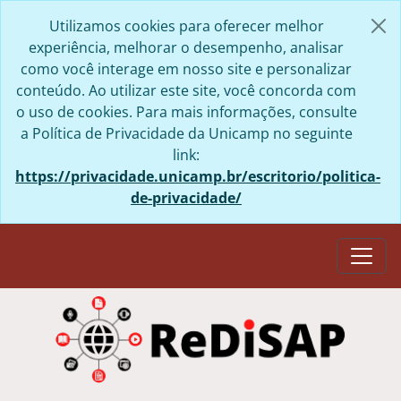
Skip to main content
Utilizamos cookies para oferecer melhor
experiência, melhorar o desempenho, analisar
como você interage em nosso site e personalizar
conteúdo. Ao utilizar este site, você concorda com
o uso de cookies. Para mais informações, consulte
a Política de Privacidade da Unicamp no seguinte
link:
https://privacidade.unicamp.br/escritorio/politica-
de-privacidade/
Togg