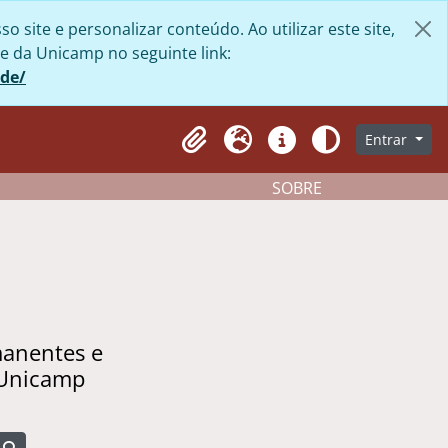
site e personalizar conteúdo. Ao utilizar este site,
e da Unicamp no seguinte link:
ade/
Entrar
Clipboard
Idioma
Atalhos
Aparência
SOBRE
manentes e
 Unicamp
Busque na página de navegação