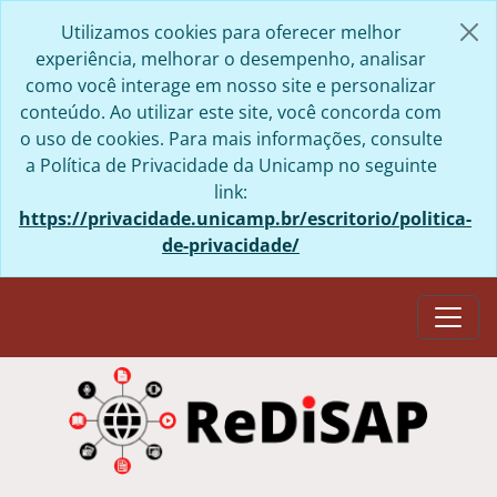
Skip to main content
Utilizamos cookies para oferecer melhor
experiência, melhorar o desempenho, analisar
como você interage em nosso site e personalizar
conteúdo. Ao utilizar este site, você concorda com
o uso de cookies. Para mais informações, consulte
a Política de Privacidade da Unicamp no seguinte
link:
https://privacidade.unicamp.br/escritorio/politica-
de-privacidade/
Togg